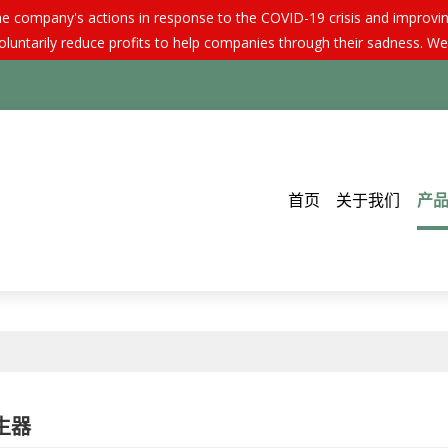
e company's actions in response to the COVID-19 crisis and improving 
luntarily reduce profits to help companies through their sadness. We
首页
关于我们
产
生器