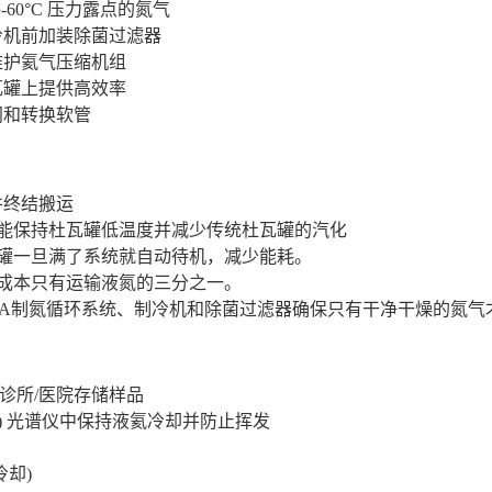
60
°C
压力露点的氮气
冷机前加装除菌过滤器
维护氦气压缩机组
瓦罐上提供高效率
阀和转换软管
并终结搬运
能保持杜瓦罐低温度并减少传统杜瓦罐的汽化
罐一旦满了系统就自动待机，减少能耗。
成本只有运输液氮的三分之一。
SA
制氮循环系统、制冷机和除菌过滤器确保只有干净干燥的氮气
诊所
/
医院存储样品
)
光谱仪中保持液氦冷却并防止挥发
冷却
)