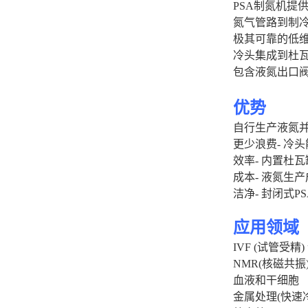
PSA制氮机提供-
氮气管路到制
极其可靠的低
冷头集成到杜
包含液氮出口
优势
自行生产液氮
更少浪费
-
冷头
效率
-
内置杜瓦
成本
-
液氮生产
洁净
-
封闭式
P
应用领域
IVF
(
试管受精
)
NMR
(
核磁共振
血液和干细胞
金属处理
(
快速