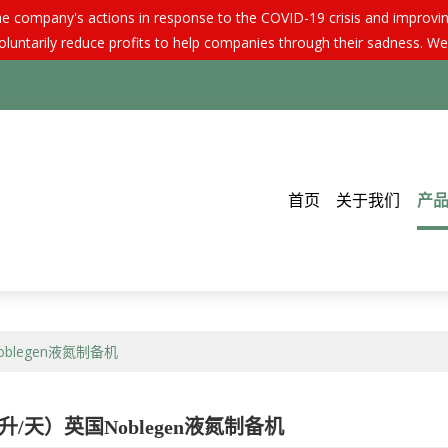
e company's actions in response to the COVID-19 crisis and improving 
luntarily reduce profits to help companies through their sadness. We
首页
关于我们
产
oblegen液氮制备机
20升/天）英国Noblegen液氮制备机