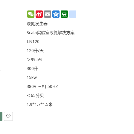
WeChat
Sina
Email
Qzone
Douban
renren
Weibo
液氮发生器
Scala实验室液氮解决方案
LN120
120升/天
＞99.5%
积
300升
15kw
380V-三相-50HZ
＜65分贝
1.9*1.7*1.5米