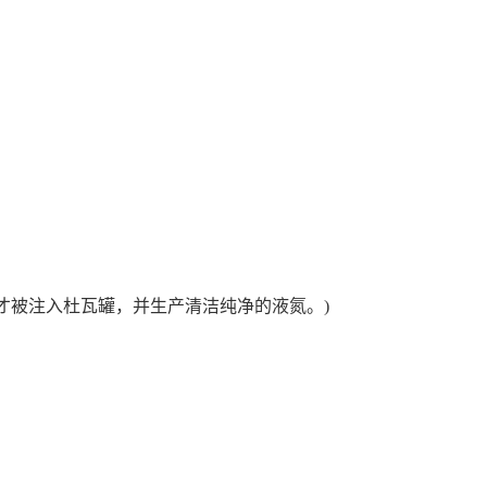
才被注入杜瓦罐，并生产清洁纯净的液氮。
)