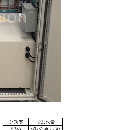
总功率
冷却水量
(KW)
(
升
/
分钟
,27
度
)