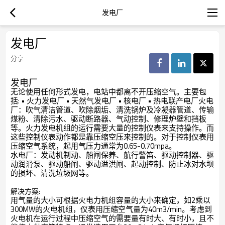
发电厂
发电厂
分享
发电厂
无论使用任何形式发电，电站中都离不开压缩空气。主要包
括: • 火力发电厂 • 天然气发电厂 • 核电厂 • 热电联产电厂
火电
厂：吹气清洁管道、吹除烟垢、清洗锅炉及冷凝器管道、传输
煤粉、清除污水、驱动断路器、气动控制、修理炉壁和挡板
等。火力发电机组的运行需要大量的控制仪表来支持操作。而
这些控制仪表动作都是靠压缩空压来控制的。对于控制仪表用
压缩空气系统，起用气压力通常为0.65-0.70mpa。
水电厂：发动机制动、船闸保养、航行警笛、驱动控制器、驱
动润滑泵、驱动船闸、驱动溢洪闸、起动控制、防止冰对水坝
的损坏、清洗垃圾网等。
解决方案:
用气量的大小可根据火电力机组容量的大小来确定，如2乘以
300MW的火电机组，仪表用压缩空气量为40m3/min。考虑到
火电机在运行过程中压缩空气的需要量有时大、有时小，且不